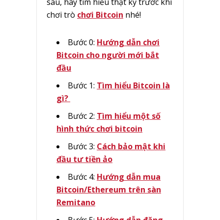
sau, hãy tìm hiểu thật kỹ trước khi
chơi trò
chơi Bitcoin
nhé!
Bước 0:
Hướng dẫn chơi
Bitcoin cho người mới bắt
đầu
Bước 1:
Tìm hiểu Bitcoin là
gì?
Bước 2:
Tìm hiểu một số
hình thức chơi bitcoin
Bước 3:
Cách bảo mật khi
đầu tư tiền ảo
Bước 4:
Hướng dẫn mua
Bitcoin/Ethereum trên sàn
Remitano