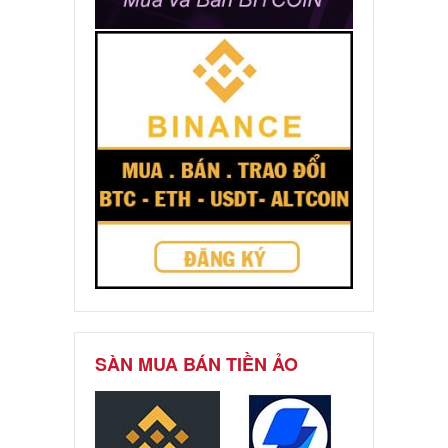
SÀN MUA BÁN TIỀN ẢO