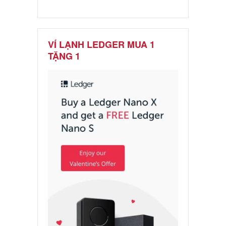
VÍ LẠNH LEDGER MUA 1
TẶNG 1