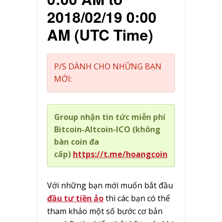
2018/02/19 0:00
AM (UTC Time)
P/S DÀNH CHO NHỮNG BẠN
MỚI:
Group nhận tin tức miễn phí
Bitcoin-Altcoin-ICO (không
bàn coin đa
cấp)
https://t.me/hoangcoin
Với những bạn mới muốn bắt đầu
đầu tư tiền ảo
thì các bạn có thể
tham khảo một số bước cơ bản