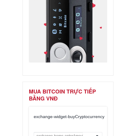
MUA BITCOIN TRỰC TIẾP
BẰNG VNĐ
exchange-widget-buyCryptocurrency