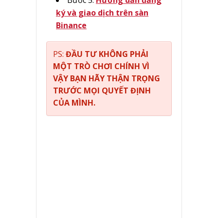
Bước 5:
Hướng dẫn đăng
ký và giao dịch trên sàn
Binance
PS:
ĐẦU TƯ KHÔNG PHẢI
MỘT TRÒ CHƠI CHÍNH VÌ
VẬY BẠN HÃY THẬN TRỌNG
TRƯỚC MỌI QUYẾT ĐỊNH
CỦA MÌNH.