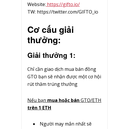
Website:
https://gifto.io/
TW: https://twitter.com/GIFTO_io
Cơ cấu giải
thưởng:
Giải thưởng 1:
Chỉ cần giao dịch mua bán đồng
GTO bạn sẽ nhận được một cơ hội
rút thăm trúng thưởng
Nếu bạn
mua hoặc bán
GTO/ETH
trên 1 ETH
Người may mắn nhất sẽ