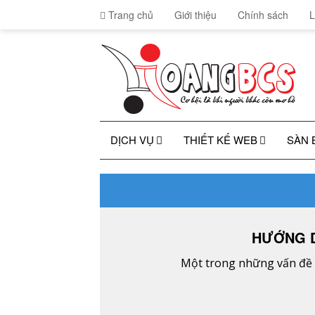
Trang chủ
Giới thiệu
Chính sách
L
DỊCH VỤ
THIẾT KẾ WEB
SÀN 
HƯỚNG D
Một trong những vấn đề t