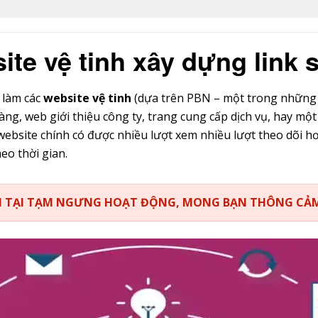
site vệ tinh xây dựng link
 làm các
website vệ tinh
(dựa trên PBN – một trong những c
àng, web giới thiệu công ty, trang cung cấp dịch vụ, hay mộ
website chính có được nhiều lượt xem nhiều lượt theo dõi hơ
eo thời gian.
IỆN TẠI TẠM NGƯNG HOẠT ĐỘNG, MONG BẠN THÔNG CẢ