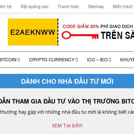
iên hệ
Đặt quảng cáo
Thanh toán
Sitemap
Miễn trách
BITCOIN
CRYPTO-CURRENCY
ICO – IEO
KHUY
DÀNH CHO NHÀ ĐẦU TƯ MỚI
ẪN THAM GIA ĐẦU TƯ VÀO THỊ TRƯỜNG BITC
hường hay gặp với những nhà đầu tư mới là không biết cách
XEM TẠI ĐÂY!