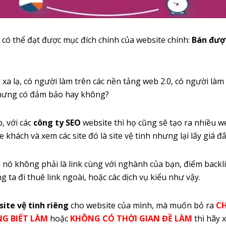
có thể đạt được mục đích chính của website chính:
Bán đượ
xa lạ, có người làm trên các nền tảng web 2.0, có người làm 
 Nhưng có đảm bảo hay không?
, với các
công ty SEO
website thì họ cũng sẽ tạo ra nhiều w
te khách và xem các site đó là site vệ tinh nhưng lại lấy giá đ
ì nó không phải là link cùng với nghành của bạn, điểm backl
g ta đi thuê link ngoài, hoặc các dịch vụ kiểu như vậy.
site vệ tinh riêng
cho website của mình, mà muốn bỏ ra
CH
G BIẾT LÀM
hoặc
KHÔNG CÓ THỜI GIAN ĐỀ LÀM
thì hãy 