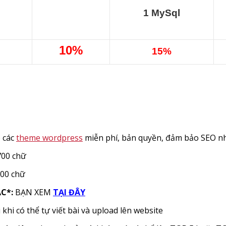
1 MySql
10%
15%
 các
theme wordpress
miễn phí, bản quyền, đảm bảo SEO nh
700 chữ
600 chữ
C*:
BẠN XEM
TẠI ĐÂY
 khi
có thể tự viết bài và upload lên website