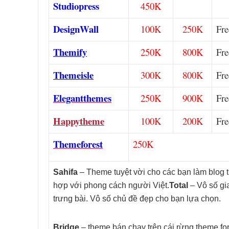
Studiopress
450K
DesignWall
100K
250K
Fre
Themify
250K
800K
Fre
Themeisle
300K
800K
Fre
Elegantthemes
250K
900K
Fre
Happytheme
100K
200K
Fre
Themeforest
250K
Sahifa
– Theme tuyệt vời cho các bạn làm blog tin
hợp với phong cách người Việt.
Total
– Vô số gi
trưng bài. Vô số chủ đề đẹp cho bạn lựa chọn.
Bridge
– theme bán chạy trên cái rừng theme for