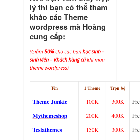
lý thì bạn có thể tham
khảo các Theme
wordpress mà Hoàng
cung cấp:
(Giảm
50%
cho các bạn
học sinh –
sinh viên
–
Khách hàng cũ
khi mua
theme wordpress)
Tên
1 Theme
Trọn bộ
Theme Junkie
100K
300K
Fre
Mythemeshop
200K
400K
Fre
Teslathemes
150K
300K
Fre