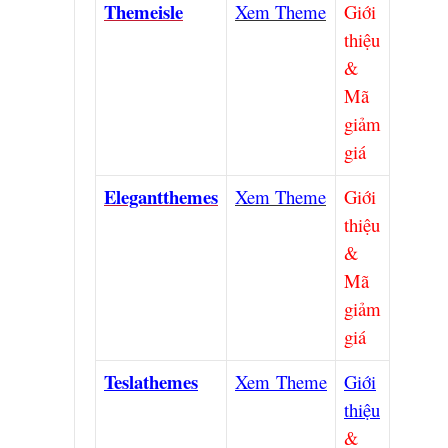
Themeisle
Xem Theme
Giới
thiệu
&
Mã
giảm
giá
Elegantthemes
Xem Theme
Giới
thiệu
&
Mã
giảm
giá
Teslathemes
Xem Theme
Giới
thiệu
&