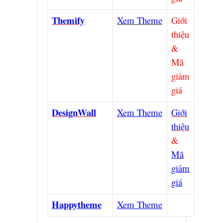
Themify
Xem Theme
Giới
thiệu
&
Mã
giảm
giá
DesignWall
Xem Theme
Giới
thiệu
&
Mã
giảm
giá
Happytheme
Xem Theme