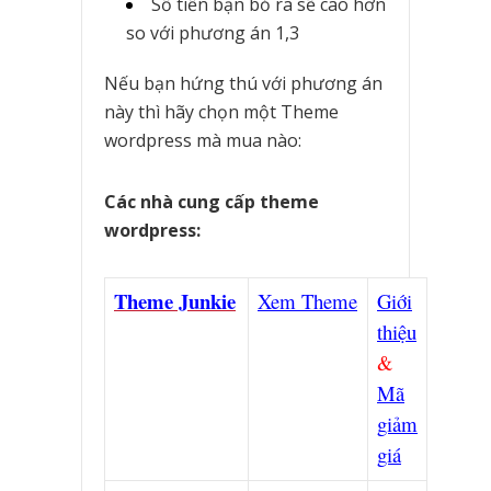
Số tiền bạn bỏ ra sẽ cao hơn
so với phương án 1,3
Nếu bạn hứng thú với phương án
này thì hãy chọn một Theme
wordpress mà mua nào:
Các nhà cung cấp theme
wordpress:
Theme Junkie
Xem Theme
Giới
thiệu
&
Mã
giảm
giá