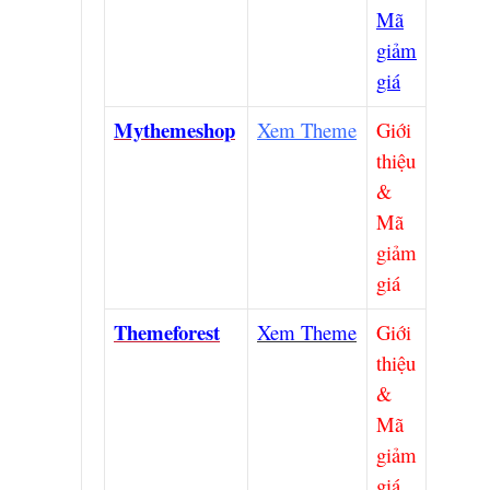
Mã
giảm
giá
Mythemeshop
Xem Theme
Giới
thiệu
&
Mã
giảm
giá
Themeforest
Xem Theme
Giới
thiệu
&
Mã
giảm
giá