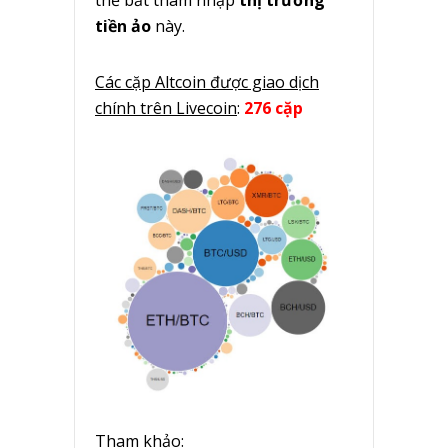
thể bắt thâm nhập
thị trường
tiền ảo
này.
Các cặp Altcoin được giao dịch
chính trên Livecoin
:
276 cặp
Tham khảo: