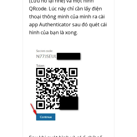
(Lưu nó lại nhé) và một hình
QRcode. Lúc này chỉ cần lấy điện
thoại thông minh của mình ra cài
app Authenticator sau đó quét cái
hình của bạn là xong.