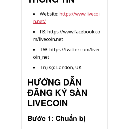
Website:
https://www.livecoi
n.net/
FB: https://www.facebook.co
m/livecoin.net
TW: https://twitter.com/livec
oin_net
Trụ sợ: London, UK
HƯỚNG DẪN
ĐĂNG KÝ SÀN
LIVECOIN
Bước 1: Chuẩn bị