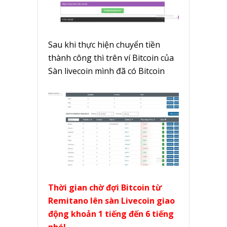
Sau khi thực hiện chuyển tiền
thành công thì trên ví Bitcoin của
Sàn livecoin mình đã có Bitcoin
Thời gian chờ đợi Bitcoin từ
Remitano lên sàn Livecoin giao
động khoản 1 tiếng đến 6 tiếng