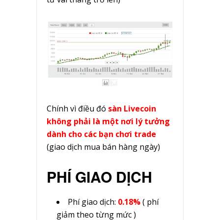
Chính vì điều đó
sàn Livecoin
không phải là một nơi lý tưởng
dành cho các bạn chơi trade
(giao dịch mua bán hàng ngày)
PHÍ GIAO DỊCH
Phí giao dịch:
0.18%
( phí
giảm theo từng mức )