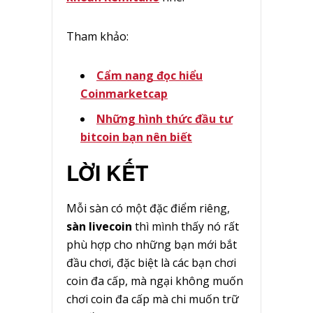
Tham khảo:
Cẩm nang đọc hiểu
Coinmarketcap
Những hình thức đầu tư
bitcoin bạn nên biết
LỜI KẾT
Mỗi sàn có một đặc điểm riêng,
sàn livecoin
thì mình thấy nó rất
phù hợp cho những bạn mới bắt
đầu chơi, đặc biệt là các bạn chơi
coin đa cấp, mà ngại không muốn
chơi coin đa cấp mà chi muốn trữ