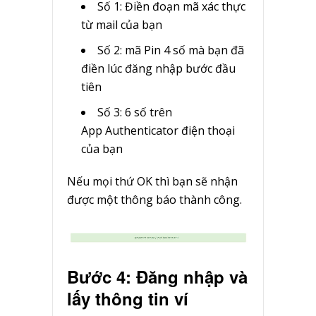
Số 1: Điền đoạn mã xác thực
từ mail của bạn
Số 2: mã Pin 4 số mà bạn đã
điền lúc đăng nhập bước đầu
tiên
Số 3: 6 số trên
App Authenticator điện thoại
của bạn
Nếu mọi thứ OK thì bạn sẽ nhận
được một thông báo thành công.
Bước 4: Đăng nhập và
lấy thông tin ví