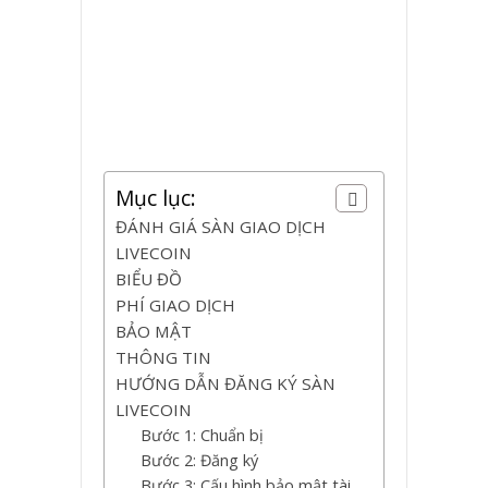
Mục lục:
ĐÁNH GIÁ SÀN GIAO DỊCH
LIVECOIN
BIỂU ĐỒ
PHÍ GIAO DỊCH
BẢO MẬT
THÔNG TIN
HƯỚNG DẪN ĐĂNG KÝ SÀN
LIVECOIN
Bước 1: Chuẩn bị
Bước 2: Đăng ký
Bước 3: Cấu hình bảo mật tài