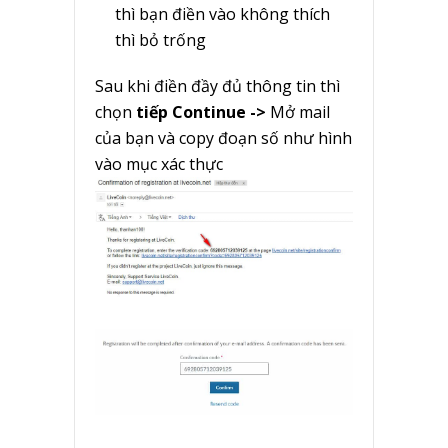
thì bạn điền vào không thích
thì bỏ trống
Sau khi điền đầy đủ thông tin thì
chọn
tiếp Continue ->
Mở mail
của bạn và copy đoạn số như hình
vào mục xác thực