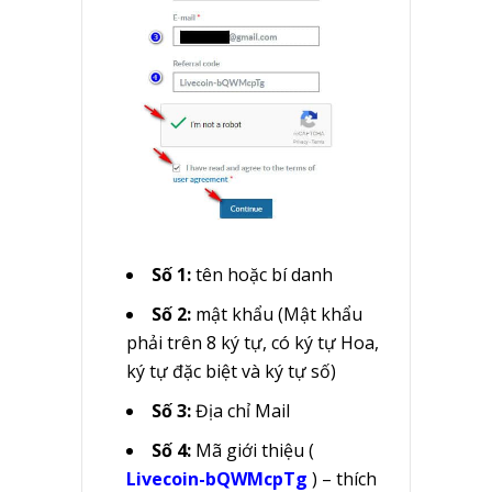
Số 1:
tên hoặc bí danh
Số 2:
mật khẩu (Mật khẩu
phải trên 8 ký tự, có ký tự Hoa,
ký tự đặc biệt và ký tự số)
Số 3:
Địa chỉ Mail
Số 4:
Mã giới thiệu (
Livecoin-bQWMcpTg
) – thích