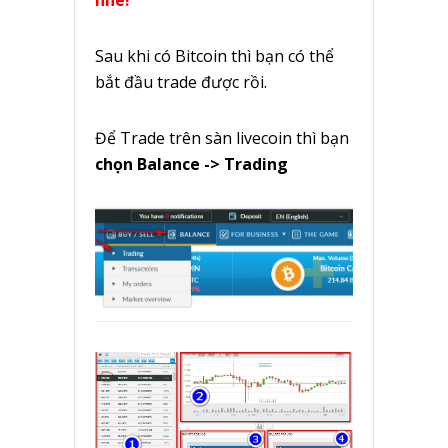
nhé!
Sau khi có Bitcoin thì bạn có thể
bắt đầu trade được rồi.
Để Trade trên sàn livecoin thì bạn
chọn Balance -> Trading