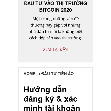
ĐẦU TƯ VÀO THỊ TRƯỜNG
BITCOIN 2020
Một trong những vấn đề
thường hay gặp với những
nhà đầu tư mới là không biết
cách tiếp cận vào thị trường.
XEM TẠI ĐÂY!
HOME
→
ĐẦU TƯ TIỀN ẢO
Hướng dẫn
đăng ký & xác
minh tài khoản