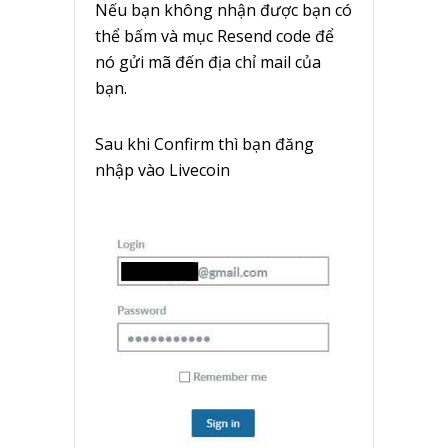
Nếu bạn không nhận được bạn có
thể bấm và mục Resend code để
nó gửi mã đến địa chỉ mail của
bạn.
Sau khi Confirm thì bạn đăng
nhập vào Livecoin