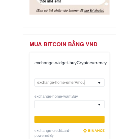
MUA BITCOIN BẰNG VNĐ
exchange-widget-buyCryptocurrency
exchange-home-wantBuy
exchange-creditcard-
poweredBy