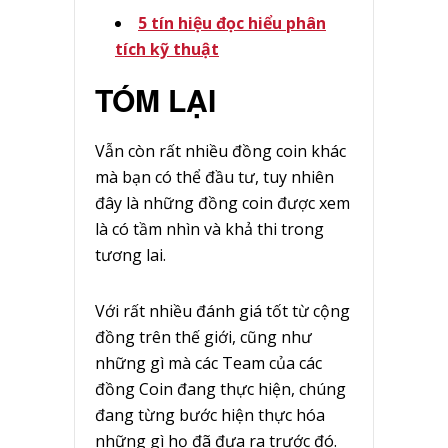
5 tín hiệu đọc hiểu phân
tích kỹ thuật
TÓM LẠI
Vẫn còn rất nhiều đồng coin khác
mà bạn có thể đầu tư, tuy nhiên
đây là những đồng coin được xem
là có tầm nhìn và khả thi trong
tương lai.
Với rất nhiều đánh giá tốt từ cộng
đồng trên thế giới, cũng như
những gì mà các Team của các
đồng Coin đang thực hiện, chúng
đang từng bước hiện thực hóa
những gì họ đã đưa ra trước đó.