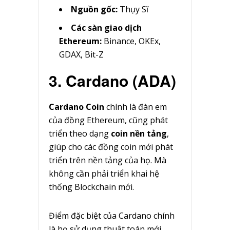
Nguồn gốc:
Thụy Sĩ
Các sàn giao dịch
Ethereum:
Binance, OKEx,
GDAX, Bit-Z
3. Cardano (ADA)
Cardano Coin
chính là đàn em
của đồng Ethereum, cũng phát
triển theo dạng
coin nền tảng
,
giúp cho các đồng coin mới phát
triển trên nền tảng của họ. Mà
không cần phải triển khai hệ
thống Blockchain mới.
Điểm đặc biệt của Cardano chính
là họ sử dụng thuật toán mới