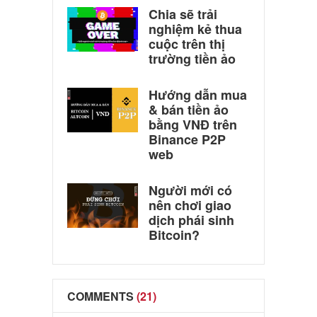
Chia sẽ trải
nghiệm kẻ thua
cuộc trên thị
trường tiền ảo
Hướng dẫn mua
& bán tiền ảo
bằng VNĐ trên
Binance P2P
web
Người mới có
nên chơi giao
dịch phái sinh
Bitcoin?
COMMENTS
(21)