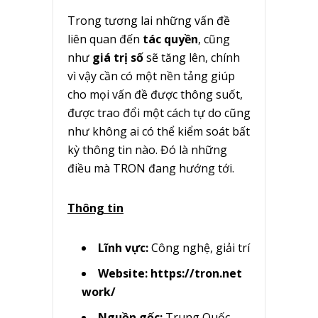
Trong tương lai những vấn đề
liên quan đến
tác quyền
, cũng
như
giá trị số
sẽ tăng lên, chính
vì vậy cần có một nền tảng giúp
cho mọi vấn đề được thông suốt,
được trao đổi một cách tự do cũng
như không ai có thể kiểm soát bất
kỳ thông tin nào. Đó là những
điều mà TRON đang hướng tới.
Thông tin
Lĩnh vực:
Công nghệ, giải trí
Website: https://tron.net
work/
Nguồn gốc:
Trung Quốc