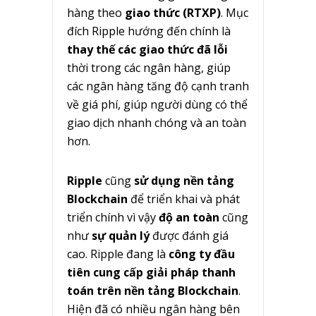
hàng theo
giao thức (RTXP)
. Mục
đích Ripple hướng đến chính là
thay thế các giao thức đã lỗi
thời trong các ngân hàng, giúp
các ngân hàng tăng độ cạnh tranh
về giá phí, giúp người dùng có thể
giao dịch nhanh chóng và an toàn
hơn.
Ripple
cũng
sử dụng nền tảng
Blockchain
để triển khai và phát
triển chính vì vậy
độ an toàn
cũng
như
sự quản lý
được đánh giá
cao. Ripple đang là
công ty đầu
tiên cung cấp giải pháp thanh
toán trên nền tảng Blockchain
.
Hiện đã có nhiều ngân hàng bên