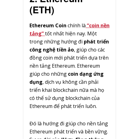
(ETH)
Ethereum Coin
chính là
“coin nền
tảng”
tốt nhất hiện nay. Một
trong những hướng đi
phát triển
công nghệ tiền ảo
, giúp cho các
đồng coin mới phát triển dựa trên
nền tảng Ethereum. Ethereum
giúp cho những
coin dạng ứng
dụng
, dịch vụ không cần phải
triển khai blockchain nữa mà họ
có thể sử dụng blockchain của
Ethereum để phát triển luôn.
Đó là hướng đi giúp cho nền tảng
Ethereum phát triển và bền vững.