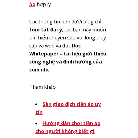
ảo
hợp lý.
Các thông tin bên dưới blog chỉ
tóm tắt đại ý
, các bạn này muốn
tìm hiểu chuyên sâu vui lòng truy
cập và web và đọc
Doc
Whitepaper – tài liệu giới thiệu
công nghệ và định hướng của
coin
nhé!
Tham khảo:
Sàn giao dịch tiền ảo uy
tín
Hướng dẫn chơi tiền ảo
cho người không biết gì