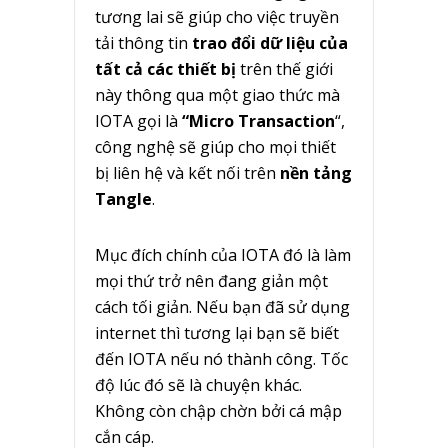
tương lai sẽ giúp cho việc truyền
tải thông tin
trao đổi dữ liệu của
tất cả các thiết bị
trên thế giới
này thông qua một giao thức mà
IOTA gọi là
“Micro Transaction
“,
công nghệ sẽ giúp cho mọi thiết
bị liên hệ và kết nối trên
nền tảng
Tangle
.
Mục đích chính của IOTA đó là làm
mọi thứ trở nên đang giản một
cách tối giản. Nếu bạn đã sử dụng
internet thì tương lại bạn sẽ biết
đến IOTA nếu nó thành công. Tốc
độ lúc đó sẽ là chuyện khác.
Không còn chập chờn bởi cá mập
cắn cáp.