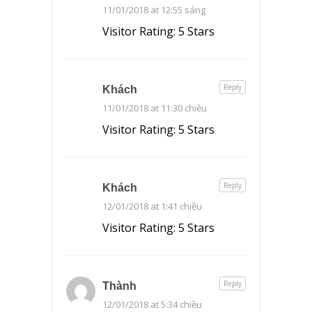
11/01/2018 at 12:55 sáng
Visitor Rating: 5 Stars
Reply
Khách
11/01/2018 at 11:30 chiều
Visitor Rating: 5 Stars
Reply
Khách
12/01/2018 at 1:41 chiều
Visitor Rating: 5 Stars
Reply
Thành
12/01/2018 at 5:34 chiều