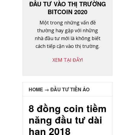
ĐẦU TƯ VÀO THỊ TRƯỜNG
BITCOIN 2020
Một trong những vấn đề
thường hay gặp với những
nhà đầu tư mới là không biết
cách tiếp cận vào thị trường.
XEM TẠI ĐÂY!
HOME
→
ĐẦU TƯ TIỀN ẢO
8 đồng coin tiềm
năng đầu tư dài
hạn 2018