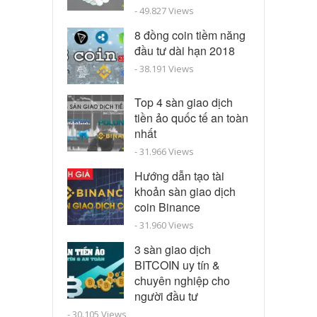
- 49.827 Views
8 đồng coin tiềm năng
đầu tư dài hạn 2018
- 38.191 Views
Top 4 sàn giao dịch
tiền ảo quốc tế an toàn
nhất
- 31.966 Views
Hướng dẫn tạo tài
khoản sàn giao dịch
coin Binance
- 31.960 Views
3 sàn giao dịch
BITCOIN uy tín &
chuyên nghiệp cho
người đầu tư
- 30.105 Views