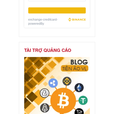
exchange-creditcard-
poweredBy
TÀI TRỢ QUẢNG CÁO