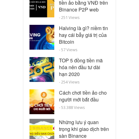
tiền ảo bằng VNĐ trên
Binance P2P web
- 251 Views
Halving là gì? niềm tin
hay cái bẫy giá trị của
Bitcoin
- 57 Views
TOP 5 đồng tiền mã
hóa nên đầu tư dài
hạn 2020
- 254 Views
Cách chơi tiền ảo cho
người mới bắt đầu
- 53.388 Views
Những lưu ý quan
trọng khi giao dịch trên
sàn Binance