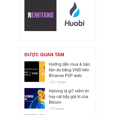
ĐƯỢC QUAN TÂM
Hướng dẫn mua & bán
tiền ảo bằng VNĐ trên
Binance P2P web
- 251 Views
Halving là gì? niềm tin
hay cái bẫy giá trị của
Bitcoin
- 57 Views