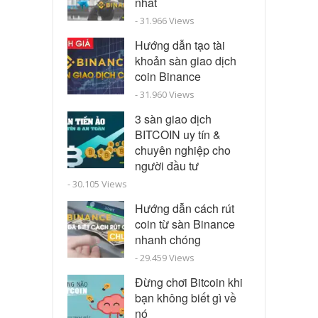
nhất
- 31.966 Views
Hướng dẫn tạo tài
khoản sàn giao dịch
coin Binance
- 31.960 Views
3 sàn giao dịch
BITCOIN uy tín &
chuyên nghiệp cho
người đầu tư
- 30.105 Views
Hướng dẫn cách rút
coin từ sàn Binance
nhanh chóng
- 29.459 Views
Đừng chơi Bitcoin khi
bạn không biết gì về
nó