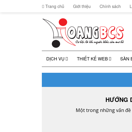
Trang chủ
Giới thiệu
Chính sách
L
DỊCH VỤ
THIẾT KẾ WEB
SÀN 
HƯỚNG D
Một trong những vấn đề t