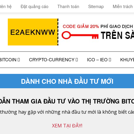
iên hệ
Đặt quảng cáo
Thanh toán
Sitemap
Miễn trách
BITCOIN
CRYPTO-CURRENCY
ICO – IEO
KHUY
DÀNH CHO NHÀ ĐẦU TƯ MỚI
ẪN THAM GIA ĐẦU TƯ VÀO THỊ TRƯỜNG BITC
hường hay gặp với những nhà đầu tư mới là không biết cách
XEM TẠI ĐÂY!