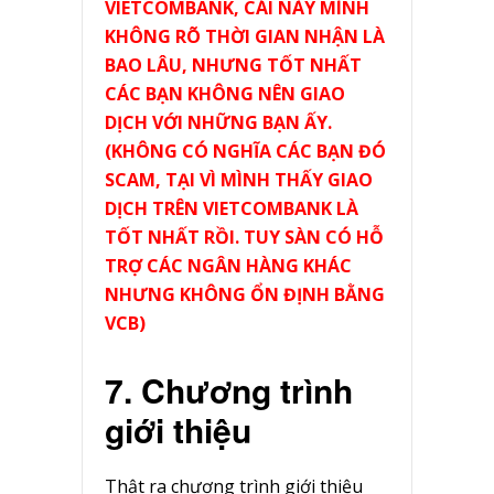
VIETCOMBANK, CÁI NÀY MÌNH
KHÔNG RÕ THỜI GIAN NHẬN LÀ
BAO LÂU, NHƯNG TỐT NHẤT
CÁC BẠN KHÔNG NÊN GIAO
DỊCH VỚI NHỮNG BẠN ẤY.
(KHÔNG CÓ NGHĨA CÁC BẠN ĐÓ
SCAM, TẠI VÌ MÌNH THẤY GIAO
DỊCH TRÊN VIETCOMBANK LÀ
TỐT NHẤT RỒI. TUY SÀN CÓ HỖ
TRỢ CÁC NGÂN HÀNG KHÁC
NHƯNG KHÔNG ỔN ĐỊNH BẰNG
VCB)
7. Chương trình
giới thiệu
Thật ra chương trình giới thiệu