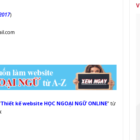
V
/2017
)
il.com
“
Thiết kế website HỌC NGOẠI NGỮ ONLINE
” từ
: