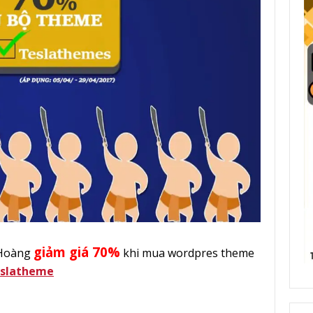
giảm giá 70%
 Hoàng
khi mua wordpres theme
eslatheme