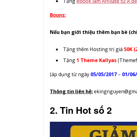
Tặng
ebook làm Affiliate từ A đ
Bouns:
Nếu bạn giới thiệu thêm bạn bè (ch
Tặng thêm Hosting trị giá
50K (
Tặng
1 Theme Kallyas
(Themefo
(áp dụng từ ngày
05/05/2017
–
01/06
Thông tin liên hệ:
ekingnguyen@gma
2. Tin Hot số 2