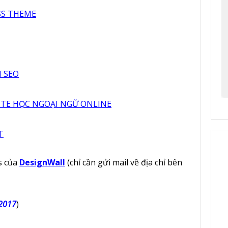
SS THEME
N SEO
SITE HỌC NGOẠI NGỮ ONLINE
T
s của
DesignWall
(chỉ cần gửi mail về địa chỉ bên
2017
)