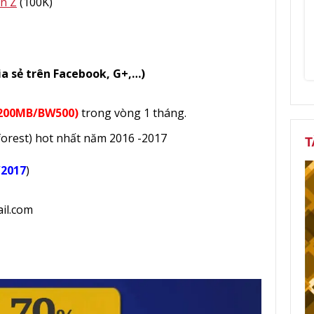
ến Z
(100K)
ia sẻ trên Facebook, G+,…)
200MB/BW500)
trong vòng 1 tháng.
rest) hot nhất năm 2016 -2017
T
/2017
)
il.com