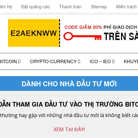
iên hệ
Đặt quảng cáo
Thanh toán
Sitemap
Miễn trách
BITCOIN
CRYPTO-CURRENCY
ICO – IEO
KHUY
DÀNH CHO NHÀ ĐẦU TƯ MỚI
ẪN THAM GIA ĐẦU TƯ VÀO THỊ TRƯỜNG BITC
hường hay gặp với những nhà đầu tư mới là không biết cách
XEM TẠI ĐÂY!