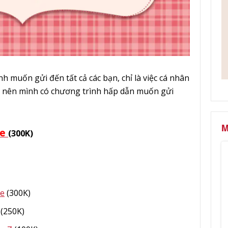
h muốn gửi đến tất cả các bạn, chỉ là việc cá nhân
 nên mình có chương trình hấp dẫn muốn gửi
M
ie
(300K)
me
(300K)
(250K)