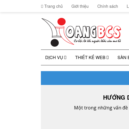
Trang chủ
Giới thiệu
Chính sách
L
DỊCH VỤ
THIẾT KẾ WEB
SÀN 
HƯỚNG D
Một trong những vấn đề t