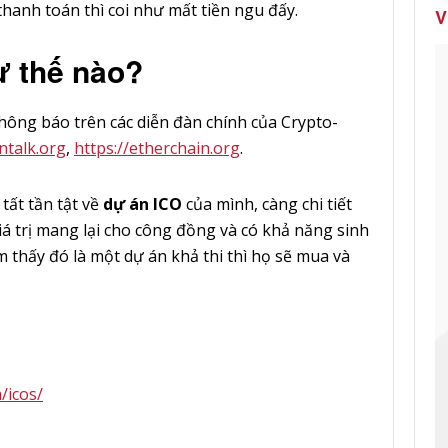
hanh toán thì coi như mất tiền ngu đấy.
V
ư thế nào?
ông báo trên các diễn đàn chính của Crypto-
intalk.org
,
https://etherchain.org
.
tất tần tật về
dự án ICO
của mình, càng chi tiết
á trị mang lại cho công đồng và có khả năng sinh
m thấy đó là một dự án khả thi thì họ sẽ mua và
/icos/