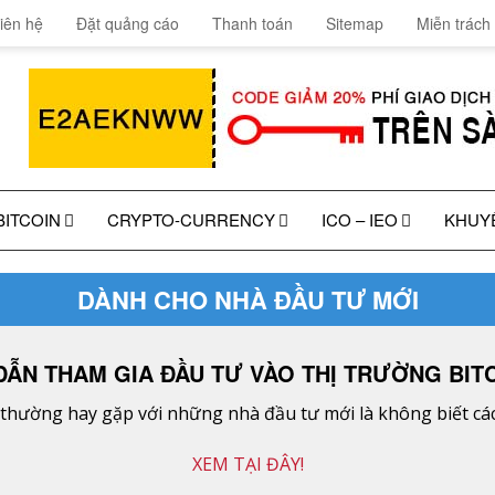
iên hệ
Đặt quảng cáo
Thanh toán
Sitemap
Miễn trách
BITCOIN
CRYPTO-CURRENCY
ICO – IEO
KHUY
DÀNH CHO NHÀ ĐẦU TƯ MỚI
ẪN THAM GIA ĐẦU TƯ VÀO THỊ TRƯỜNG BITC
hường hay gặp với những nhà đầu tư mới là không biết cách
XEM TẠI ĐÂY!