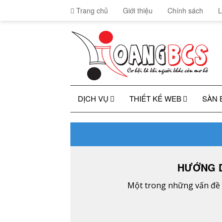
Trang chủ
Giới thiệu
Chính sách
L
DỊCH VỤ
THIẾT KẾ WEB
SÀN 
HƯỚNG D
Một trong những vấn đề t