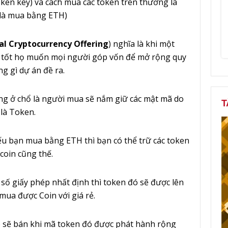
en key) và cách mua các token trên thường là
 là mua bằng ETH)
ial Cryptocurrency Offering
) nghĩa là khi một
á tốt họ muốn mọi người góp vốn để mở rộng quy
g gì dự án đề ra.
ng ở chổ là người mua sẽ nắm giữ các mật mã do
T
là Token.
u bạn mua bằng ETH thì bạn có thể trữ các token
coin cũng thế.
 số giấy phép nhất định thì token đó sẽ được lên
mua được Coin với giá rẻ.
 sẽ bán khi mã token đó được phát hành rộng