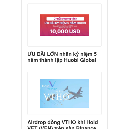
ƯU ĐÃI LỚN nhân kỷ niệm 5
năm thành lập Huobi Global
Airdrop đồng VTHO khi Hold
VET (VEN) trên sàn Binance