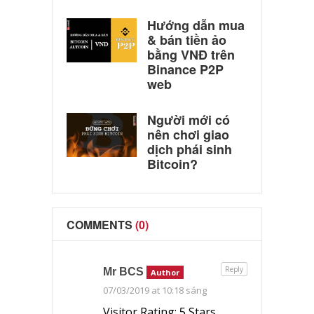
Hướng dẫn mua
& bán tiền ảo
bằng VNĐ trên
Binance P2P
web
Người mới có
nên chơi giao
dịch phái sinh
Bitcoin?
COMMENTS
(0)
Reply
Mr BCS
Author
07/03/2019 at 10:18 sáng
Visitor Rating: 5 Stars