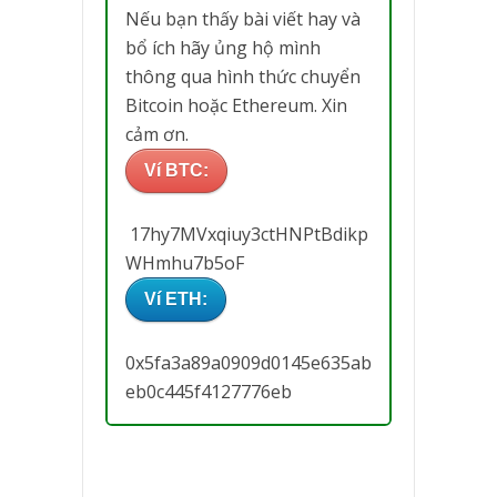
Nếu bạn thấy bài viết hay và
bổ ích hãy ủng hộ mình
thông qua hình thức chuyển
Bitcoin hoặc Ethereum. Xin
cảm ơn.
Ví BTC:
17hy7MVxqiuy3ctHNPtBdikp
WHmhu7b5oF
Ví ETH:
0x5fa3a89a0909d0145e635ab
eb0c445f4127776eb