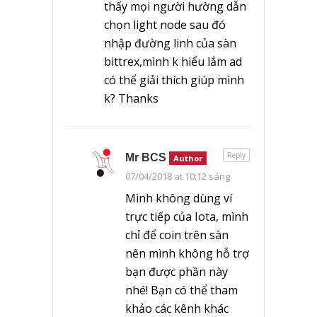
thấy mọi người hường dẫn
chọn light node sau đó
nhập đường linh của sàn
bittrex,mình k hiểu lắm ad
có thể giải thích giúp mình
k? Thanks
Reply
Mr BCS
Author
07/04/2018 at 10:12 sáng
Mình không dùng ví
trực tiếp của Iota, mình
chỉ để coin trên sàn
nên mình không hỗ trợ
bạn được phần này
nhé! Bạn có thể tham
khảo các kênh khác