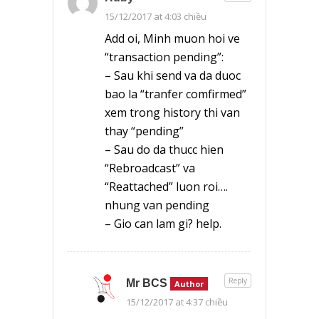
15/12/2017 at 4:03 chiều
Add oi, Minh muon hoi ve
“transaction pending”:
– Sau khi send va da duoc
bao la “tranfer comfirmed”
xem trong history thi van
thay “pending”
– Sau do da thucc hien
“Rebroadcast” va
“Reattached” luon roi….
nhung van pending
– Gio can lam gi? help.
Reply
Mr BCS
Author
15/12/2017 at 4:37 chiều