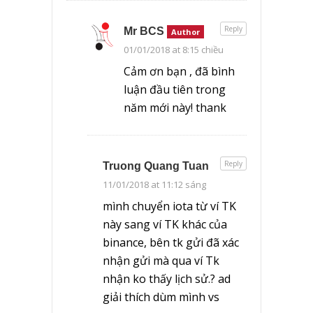
Reply
Mr BCS
Author
01/01/2018 at 8:15 chiều
Cảm ơn bạn , đã bình
luận đầu tiên trong
năm mới này! thank
Reply
Truong Quang Tuan
11/01/2018 at 11:12 sáng
mình chuyển iota từ ví TK
này sang ví TK khác của
binance, bên tk gửi đã xác
nhận gửi mà qua ví Tk
nhận ko thấy lịch sử.? ad
giải thích dùm mình vs