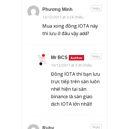
Reply
Phương Minh
13/12/2017 at 3:24 chiều
Mua xong đồng IOTA này
thì lưu ở đâu vậy add?
Reply
Mr BCS
Author
13/12/2017 at 3:30 chiều
Đồng IOTA thì bạn lưu
trực tiếp trên sàn luôn
nhé! hiện tại sàn
binance là sàn giao
dịch IOTA lớn nhất!
Reply
Ruby