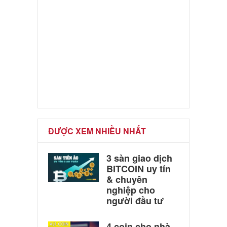
ĐƯỢC XEM NHIỀU NHẤT
3 sàn giao dịch
BITCOIN uy tín
& chuyên
nghiệp cho
người đầu tư
4 coin cho nhà