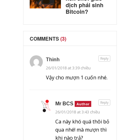
dịch phái sinh
Bitcoin?
COMMENTS
(3)
Reply
Thinh
26/01/2018 at 3:39 chiều
Vậy cho mượn 1 cuốn nhé.
Reply
Mr BCS
Author
26/01/2018 at 3:43 chiều
Ca này khó quá thôi bỏ
qua nhé! mà mượn thì
khi nào trả?