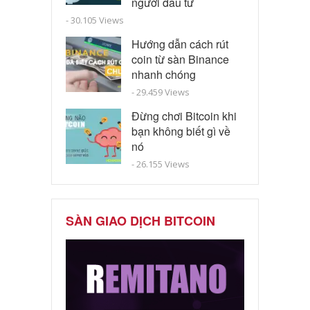
người đầu tư
- 30.105 Views
Hướng dẫn cách rút
coin từ sàn Binance
nhanh chóng
- 29.459 Views
Đừng chơi Bitcoin khi
bạn không biết gì về
nó
- 26.155 Views
SÀN GIAO DỊCH BITCOIN