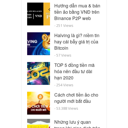
Hướng dẫn mua & bán
tiền ảo bằng VNĐ trên
Binance P2P web
- 251 Views
Halving là gì? niềm tin
hay cái bẫy giá trị của
Bitcoin
- 57 Views
TOP 5 đồng tiền mã
hóa nên đầu tư dài
hạn 2020
- 254 Views
Cách chơi tiền ảo cho
người mới bắt đầu
- 53.388 Views
Những lưu ý quan