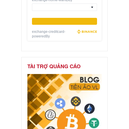
exchange-creditcard-
poweredBy
TÀI TRỢ QUẢNG CÁO