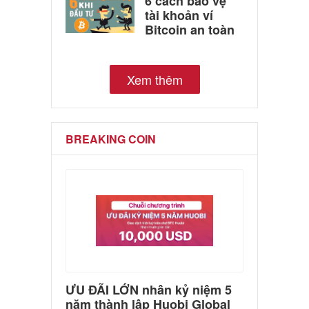
6 cách bảo vệ
tài khoản ví
Bitcoin an toàn
Xem thêm
BREAKING COIN
ƯU ĐÃI LỚN nhân kỷ niệm 5
năm thành lập Huobi Global