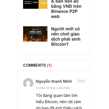
& bán tiền ảo
bằng VNĐ trên
Binance P2P
web
Người mới có
nên chơi giao
dịch phái sinh
Bitcoin?
COMMENTS
(1)
Reply
Nguyễn thanh Minh
31/03/2018 at 2:44 chiều
Tôi đang quan tâm tìm
hiểu Bitcoin, nên rất cám
ơn bạn đã giới thiệu sách