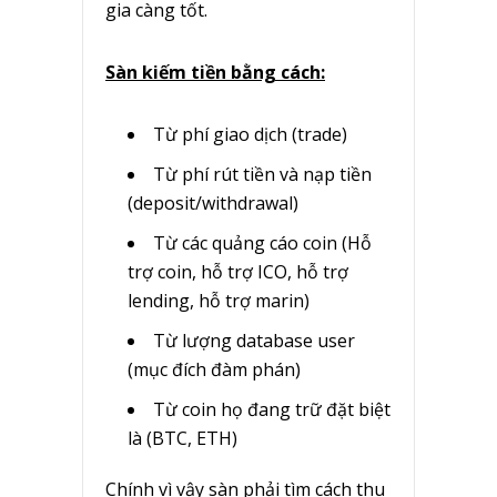
gia càng tốt.
Sàn kiếm tiền bằng cách:
Từ phí giao dịch (trade)
Từ phí rút tiền và nạp tiền
(deposit/withdrawal)
Từ các quảng cáo coin (Hỗ
trợ coin, hỗ trợ ICO, hỗ trợ
lending, hỗ trợ marin)
Từ lượng database user
(mục đích đàm phán)
Từ coin họ đang trữ đặt biệt
là (BTC, ETH)
Chính vì vậy sàn phải tìm cách thu