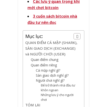
Các lưu ý quan trọng khi
mới chơi bitcoin
3 cuốn sách bitcoin nhà
đầu tư nên đọc
Mục lục:
QUAN ĐIỂM CÁ MẬP (SHARK),
SÀN GIAO DỊCH (EXCHANGE)
và NGƯỜI CHƠI (USER)
Quan điểm chung
Quan điểm riêng
Cá mập nghỉ gì?
Sàn giao dịch nghỉ gì?
Người chơi nghỉ gì?
Để trở thành nhà đầu tư
khôn ngoan
Những lưu ý cho người
chơi
TÓM LẠI