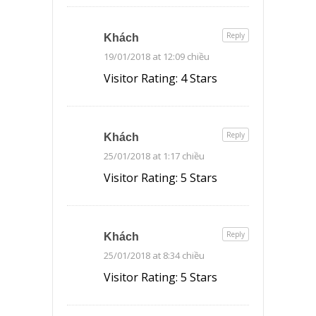
Reply
Khách
19/01/2018 at 12:09 chiều
Visitor Rating: 4 Stars
Reply
Khách
25/01/2018 at 1:17 chiều
Visitor Rating: 5 Stars
Reply
Khách
25/01/2018 at 8:34 chiều
Visitor Rating: 5 Stars