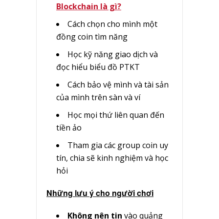
Blockchain là gì?
Cách chọn cho mình một
đồng coin tìm năng
Học kỹ năng giao dịch và
đọc hiểu biểu đồ PTKT
Cách bảo vệ mình và tài sản
của mình trên sàn và ví
Học mọi thứ liên quan đến
tiền ảo
Tham gia các group coin uy
tín, chia sẽ kinh nghiệm và học
hỏi
Những lưu ý cho người chơi
Không nên tin
vào quảng