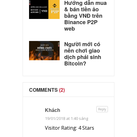
Hướng dẫn mua
& bán tiền ảo
bằng VNĐ trên
Binance P2P
web
Người mới có
nên chơi giao
dịch phái sinh
Bitcoin?
COMMENTS
(2)
Reply
Khách
19/01/2018 at 1:40 sáng
Visitor Rating: 4 Stars