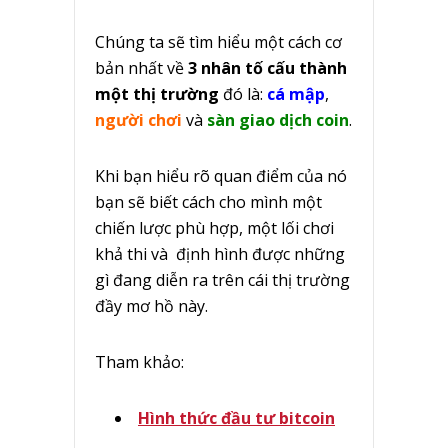
Chúng ta sẽ tìm hiểu một cách cơ
bản nhất về
3 nhân tố cấu thành
một thị trường
đó là:
cá mập
,
người chơi
và
sàn giao dịch coin
.
Khi bạn hiểu rõ quan điểm của nó
bạn sẽ biết cách cho mình một
chiến lược phù hợp, một lối chơi
khả thi và định hình được những
gì đang diễn ra trên cái thị trường
đầy mơ hồ này.
Tham khảo:
Hình thức đầu tư bitcoin