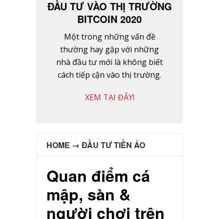
ĐẦU TƯ VÀO THỊ TRƯỜNG
BITCOIN 2020
Một trong những vấn đề
thường hay gặp với những
nhà đầu tư mới là không biết
cách tiếp cận vào thị trường.
XEM TẠI ĐÂY!
HOME
→
ĐẦU TƯ TIỀN ẢO
Quan điểm cá
mập, sàn &
người chơi trên