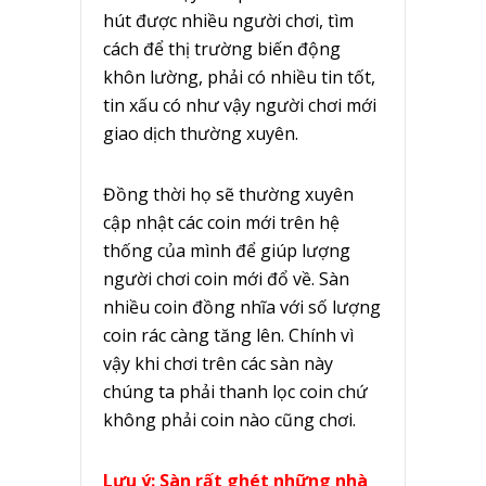
hút được nhiều người chơi, tìm
cách để thị trường biến động
khôn lường, phải có nhiều tin tốt,
tin xấu có như vậy người chơi mới
giao dịch thường xuyên.
Đồng thời họ sẽ thường xuyên
cập nhật các coin mới trên hệ
thống của mình để giúp lượng
người chơi coin mới đổ về. Sàn
nhiều coin đồng nhĩa với số lượng
coin rác càng tăng lên. Chính vì
vậy khi chơi trên các sàn này
chúng ta phải thanh lọc coin chứ
không phải coin nào cũng chơi.
Lưu ý: Sàn rất ghét những nhà