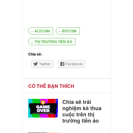
ALTCOIN
BITCOIN
THỊ TRƯỜNG TIỀN ẢO
Chia sẻ:
Twitter
Facebook
CÓ THỂ BẠN THÍCH
Chia sẽ trải
nghiệm kẻ thua
cuộc trên thị
trường tiền ảo