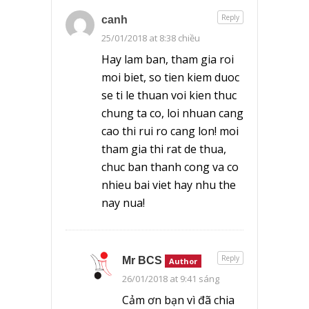
Reply
canh
25/01/2018 at 8:38 chiều
Hay lam ban, tham gia roi
moi biet, so tien kiem duoc
se ti le thuan voi kien thuc
chung ta co, loi nhuan cang
cao thi rui ro cang lon! moi
tham gia thi rat de thua,
chuc ban thanh cong va co
nhieu bai viet hay nhu the
nay nua!
Reply
Mr BCS
Author
26/01/2018 at 9:41 sáng
Cảm ơn bạn vì đã chia