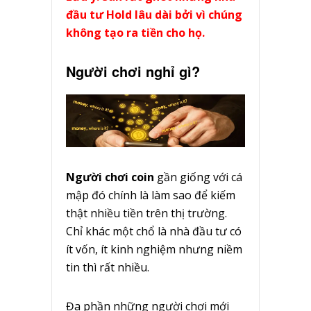
đầu tư Hold lâu dài bởi vì chúng
không tạo ra tiền cho họ.
Người chơi nghỉ gì?
Người chơi coin
gần giống với cá
mập đó chính là làm sao để kiếm
thật nhiều tiền trên thị trường.
Chỉ khác một chổ là nhà đầu tư có
ít vốn, ít kinh nghiệm nhưng niềm
tin thì rất nhiều.
Đa phần những người chơi mới