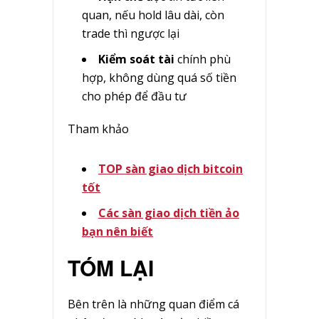
quan, nếu hold lâu dài, còn
trade thì ngược lại
Kiểm soát tài
chính phù
hợp, không dùng quá số tiền
cho phép để đầu tư
Tham khảo
TOP sàn giao dịch bitcoin
tốt
Các sàn giao dịch tiền ảo
bạn nên biết
TÓM LẠI
Bên trên là những quan điểm cá