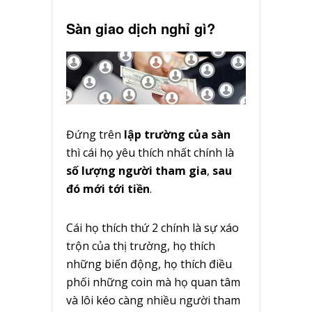
Sàn giao dịch nghỉ gì?
Đứng trên
lập trường của sàn
thì cái họ yêu thích nhất chính là
số lượng người tham gia
,
sau
đó mới tới tiền
.
Cái họ thích thứ 2 chính là sự xáo
trộn của thị trường, họ thích
những biến động, họ thích điều
phối những coin mà họ quan tâm
và lôi kéo càng nhiều người tham