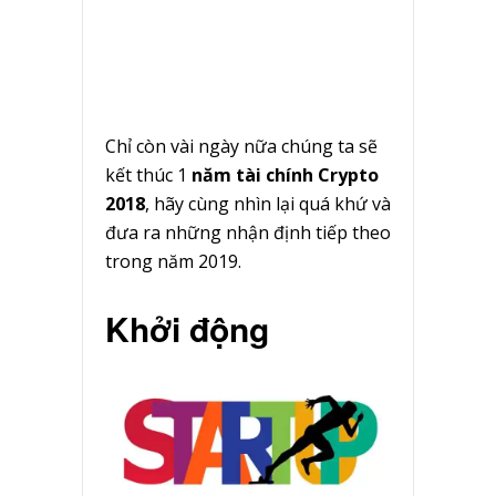
Chỉ còn vài ngày nữa chúng ta sẽ
kết thúc 1
năm tài chính Crypto
2018
, hãy cùng nhìn lại quá khứ và
đưa ra những nhận định tiếp theo
trong năm 2019.
Khởi động