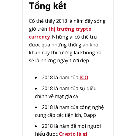
Tổng kết
Có thể thấy 2018 là năm đầy sóng
gió trên
thị trường crypto
currency
. Những ai có thể trụ
được qua những thời gian khó
khăn này thì tương lai không xa
sẽ là những ngày tươi đẹp.
2018 là năm của
ICO
2018 là năm của sự điều
chỉnh về mặt giá cả
2018 là năm của công nghệ
cung cấp các tiện ích, Dapp
2018 là năm để mọi người
hiểu được
Crypto là gì