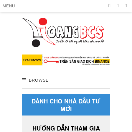
MENU
BROWSE
DÀNH CHO NHÀ ĐẦU TƯ
MỚI
HƯỚNG DẪN THAM GIA