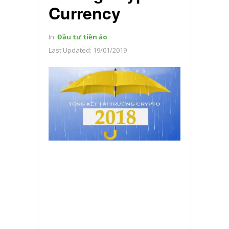
Currency
In:
Đầu tư tiền ảo
Last Updated:
19/01/2019