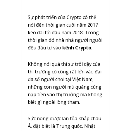
Sự phát triển của Crypto có thể
nói đến thời gian cuối năm 2017
kéo dài tới đầu năm 2018. Trong
thời gian đó nhà nhà người người
đều đầu tư vào
kênh Crypto
.
Không nói quá thì sự trỗi dậy của
thị trường có công rất lớn vào đại
đa số người chơi tại Việt Nam,
những con người mù quáng cúng
nạp tiền vào thị trường mà không
biết gì ngoài lòng tham.
Sức nóng được lan tỏa khắp châu
Á, đặt biệt là Trung quốc, Nhật