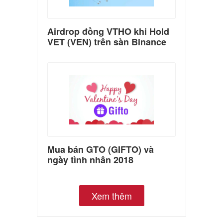
Airdrop đồng VTHO khi Hold
VET (VEN) trên sàn Binance
Mua bán GTO (GIFTO) và
ngày tình nhân 2018
Xem thêm