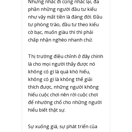
Nhưng nhắc đi cũng nhắc lại, đa
phần những người đầu tư kiểu
như vậy mất tiền là đáng đời. Đầu
tư phòng trào, đầu tư theo kiểu
cờ bạc, muốn giàu thì thì phải
chấp nhận nghèo nhanh chứ.
Thị trường điều chỉnh ở đây chính
là cho mọi người thấy được nó
không có gì là quá khó hiểu,
không có gì là không thể giải
thích được, những người không
hiểu cuộc chơi nên rời cuộc chơi
để nhường chổ cho những người
hiểu biết thật sự.
Sự xuống giá, sự phát triển của