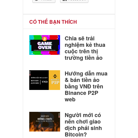
CÓ THỂ BẠN THÍCH
Chia sẽ trải
nghiệm kẻ thua
cuộc trên thị
trường tiền ảo
Hướng dẫn mua
& bán tiền ảo
bằng VNĐ trên
Binance P2P
web
Người mới có
nên chơi giao
dịch phái sinh
Bitcoin?