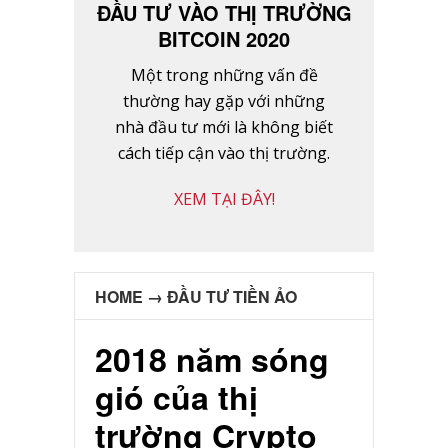
ĐẦU TƯ VÀO THỊ TRƯỜNG
BITCOIN 2020
Một trong những vấn đề
thường hay gặp với những
nhà đầu tư mới là không biết
cách tiếp cận vào thị trường.
XEM TẠI ĐÂY!
HOME
→
ĐẦU TƯ TIỀN ẢO
2018 năm sóng
gió của thị
trường Crypto