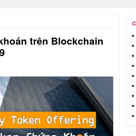
C
khoán trên Blockchain
9