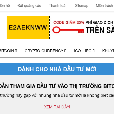
iên hệ
Đặt quảng cáo
Thanh toán
Sitemap
Miễn trách
BITCOIN
CRYPTO-CURRENCY
ICO – IEO
KHUY
DÀNH CHO NHÀ ĐẦU TƯ MỚI
ẪN THAM GIA ĐẦU TƯ VÀO THỊ TRƯỜNG BITC
hường hay gặp với những nhà đầu tư mới là không biết cách
XEM TẠI ĐÂY!