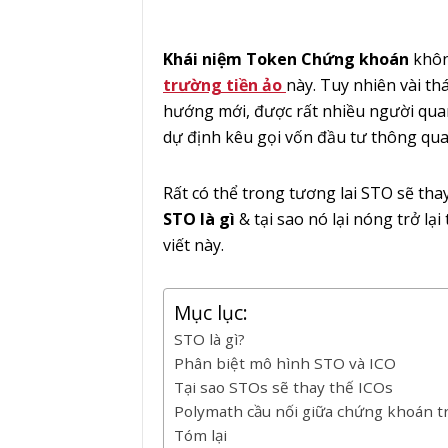
Khái niệm Token Chứng khoán
khôn
trường tiền ảo
này. Tuy nhiên vài th
hướng mới, được rất nhiều người quan
dự định kêu gọi vốn đầu tư thông qu
Rất có thể trong tương lai STO sẽ tha
STO là gì
& tại sao nó lại nóng trở lạ
viết này.
Mục lục:
STO là gì?
Phân biệt mô hình STO và ICO
Tại sao STOs sẽ thay thế ICOs
Polymath cầu nối giữa chứng khoán t
Tóm lại