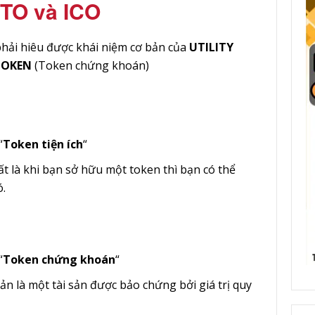
STO và ICO
phải hiêu được khái niệm cơ bản của
UTILITY
TOKEN
(Token chứng khoán)
“
Token tiện ích
“
ất là khi bạn sở hữu một token thì bạn có thể
.
“
Token chứng khoán
“
 là một tài sản được bảo chứng bởi giá trị quy