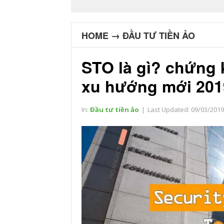
HOME
→
ĐẦU TƯ TIỀN ẢO
STO là gì? chứng 
xu hướng mới 201
In:
Đầu tư tiền ảo
|
Last Updated:
09/03/2019