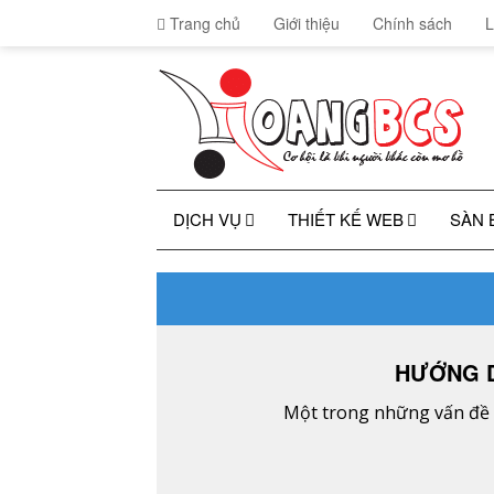
Trang chủ
Giới thiệu
Chính sách
L
DỊCH VỤ
THIẾT KẾ WEB
SÀN 
HƯỚNG D
Một trong những vấn đề t